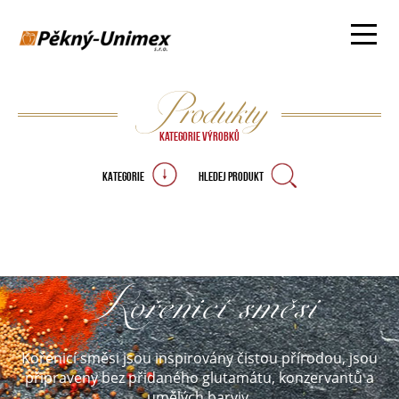
Produkty
Kategorie výrobků
KATEGORIE
HLEDEJ PRODUKT
Kořenicí směsi
Kořenicí směsi jsou inspirovány čistou přírodou, jsou
připraveny bez přidaného glutamátu, konzervantů a
umělých barviv.