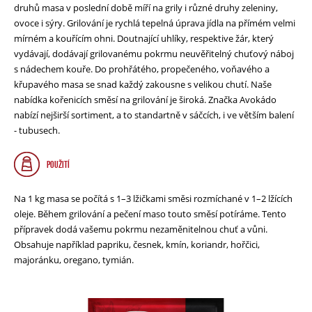
druhů masa v poslední době míří na grily i různé druhy zeleniny,
ovoce i sýry. Grilování je rychlá tepelná úprava jídla na přímém velmi
mírném a kouřícím ohni. Doutnající uhlíky, respektive žár, který
vydávají, dodávají grilovanému pokrmu neuvěřitelný chuťový náboj
s nádechem kouře. Do prohřátého, propečeného, voňavého a
křupavého masa se snad každý zakousne s velikou chutí. Naše
nabídka kořenicích směsí na grilování je široká. Značka Avokádo
nabízí nejširší sortiment, a to standartně v sáčcích, i ve větším balení
- tubusech.
POUŽITÍ
Na 1 kg masa se počítá s 1–3 lžičkami směsi rozmíchané v 1–2 lžících
oleje. Během grilování a pečení maso touto směsí potíráme. Tento
přípravek dodá vašemu pokrmu nezaměnitelnou chuť a vůni.
Obsahuje například papriku, česnek, kmín, koriandr, hořčici,
majoránku, oregano, tymián.