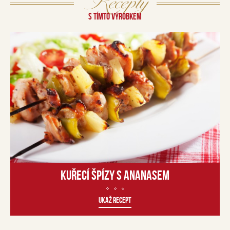
Recepty
S TÍMTO VÝROBKEM
KUŘECÍ ŠPÍZY S ANANASEM
UKAŽ RECEPT