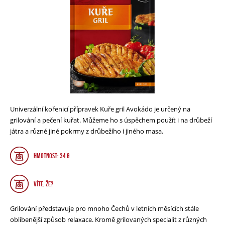
Univerzální kořenicí přípravek Kuře gril Avokádo je určený na
grilování a pečení kuřat. Můžeme ho s úspěchem použít i na drůbeží
játra a různé jiné pokrmy z drůbežího i jiného masa.
HMOTNOST: 34 g
VÍTE, ŽE?
Grilování představuje pro mnoho Čechů v letních měsících stále
oblíbenější způsob relaxace. Kromě grilovaných specialit z různých