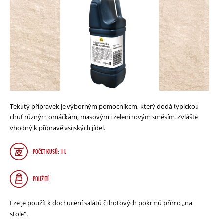
Tekutý přípravek je výborným pomocníkem, který dodá typickou
chuť různým omáčkám, masovým i zeleninovým směsím. Zvláště
vhodný k přípravě asijských jídel.
Počet kusů: 1 l
Použití
Lze je použít k dochucení salátů či hotových pokrmů přímo „na
stole".