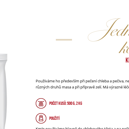
Jedno
k
K
Používáme ho především při pečení chleba a pečiva, nen
různých druhů masa a při přípravě zelí. Má výrazné léč
Počet kusů: 500 g, 2 kg
Použití
Kmín používáme hlavně do chlebového těsta a na pečivo,