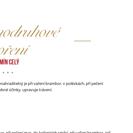
druhové
oření
MÍN CELÝ
ahraditelný je při vaření brambor, v polévkách, při pečení
ebné účinky, upravuje trávení.
 při pečení mas, do kořenících směsí, při vaření brambor, zelí,