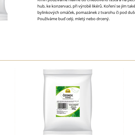
hub, ke konzervaci, při výrobě likérů. Koření se jím ta
bylinkových omáček, pomazánek z tvarohu či pod duše
Používáme buď celý, mletý nebo drcený.