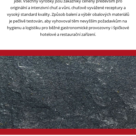
jídel. Všechny výrobky jsou zákazníky ceněny především pro
originální a intenzivní chuť a vůni, chuťově vyvážené receptury a
vysoký standard kvality. Způsob balení a výběr obalových materiálů
je pečlivě testován, aby vyhovoval těm nevyšším požadavkům na
hygienu a logistiku pro běžné gastronomické provozovny i špičkové
hotelové a restaurační zařízení.