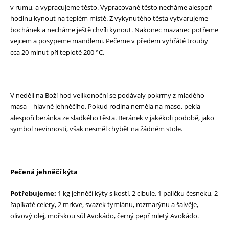
v rumu, a vypracujeme těsto. Vypracované těsto necháme alespoň
hodinu kynout na teplém místě. Z vykynutého těsta vytvarujeme
bochánek a necháme ještě chvíli kynout. Nakonec mazanec potřeme
vejcem a posypeme mandlemi. Pečeme v předem vyhřáté trouby
cca 20 minut při teplotě 200 °C.
V neděli na Boží hod velikonoční se podávaly pokrmy z mladého
masa – hlavně jehněčího. Pokud rodina neměla na maso, pekla
alespoň beránka ze sladkého těsta. Beránek v jakékoli podobě, jako
symbol nevinnosti, však nesměl chybět na žádném stole.
Pečená jehněčí kýta
Potřebujeme:
1 kg jehněčí kýty s kostí, 2 cibule, 1 paličku česneku, 2
řapíkaté celery, 2 mrkve, svazek tymiánu, rozmarýnu a šalvěje,
olivový olej, mořskou sůl Avokádo, černý pepř mletý Avokádo.