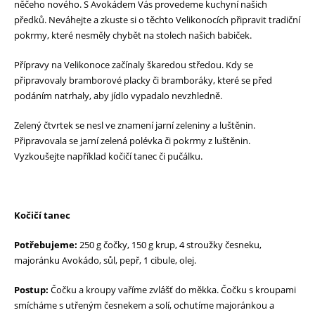
něčeho nového. S Avokádem Vás provedeme kuchyní našich
předků. Neváhejte a zkuste si o těchto Velikonocích připravit tradiční
pokrmy, které nesměly chybět na stolech našich babiček.
Přípravy na Velikonoce začínaly škaredou středou. Kdy se
připravovaly bramborové placky či bramboráky, které se před
podáním natrhaly, aby jídlo vypadalo nevzhledně.
Zelený čtvrtek se nesl ve znamení jarní zeleniny a luštěnin.
Připravovala se jarní zelená polévka či pokrmy z luštěnin.
Vyzkoušejte například kočičí tanec či pučálku.
Kočičí tanec
Potřebujeme:
250 g čočky, 150 g krup, 4 stroužky česneku,
majoránku Avokádo, sůl, pepř, 1 cibule, olej.
Postup:
Čočku a kroupy vaříme zvlášť do měkka. Čočku s kroupami
smícháme s utřeným česnekem a solí, ochutíme majoránkou a