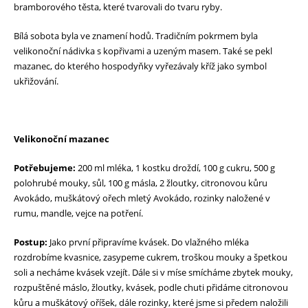
bramborového těsta, které tvarovali do tvaru ryby.
Bílá sobota byla ve znamení hodů. Tradičním pokrmem byla
velikonoční nádivka s kopřivami a uzeným masem. Také se pekl
mazanec, do kterého hospodyňky vyřezávaly kříž jako symbol
ukřižování.
Velikonoční mazanec
Potřebujeme:
200 ml mléka, 1 kostku droždí, 100 g cukru, 500 g
polohrubé mouky, sůl, 100 g másla, 2 žloutky, citronovou kůru
Avokádo, muškátový ořech mletý Avokádo, rozinky naložené v
rumu, mandle, vejce na potření.
Postup:
Jako první připravíme kvásek. Do vlažného mléka
rozdrobíme kvasnice, zasypeme cukrem, troškou mouky a špetkou
soli a necháme kvásek vzejít. Dále si v míse smícháme zbytek mouky,
rozpuštěné máslo, žloutky, kvásek, podle chuti přidáme citronovou
kůru a muškátový oříšek, dále rozinky, které jsme si předem naložili