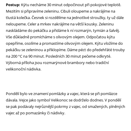
Postup:
Kýtu necháme 30 minut odpočinout při pokojové teplotě.
Mezitím si připravíme zeleninu. Cibuli oloupeme a nakrájíme na
tlustá kolečka. Česnek si rozdělíme na jednotlivé stroužky, ty už dále
neloupeme. Celer a mrkev nakrájíme na větší kousky. Zeleninu
naskládáme do pekáčku a přidáme k ní rozmarýn, tymián a šalvěj.
Vše důkladně promícháme s olivovým olejem. Odpočatou kýtu
opepříme, osolíme a promastíme olivovým olejem. Kýtu vložíme do
pekáčku se zeleninou a přiklopíme. Dáme péct do předehřáté trouby
na 200 °C na 90 minut. Posledních 30 minut pečeme odkryté.
Výborná příloha jsou rozmarýnové brambory nebo tradiční
velikonoční nádivka.
Pondělí bylo ve znamení pomlázky a vajec, která se při pomlázce
dávala. Vejce jako symbol Velikonoc se dodrželo dodnes. V pondělí
se pak podávaly nejrůznější pokrmy z vajec, od smažených, plněných
vajec až po pomazánky či nádivky.