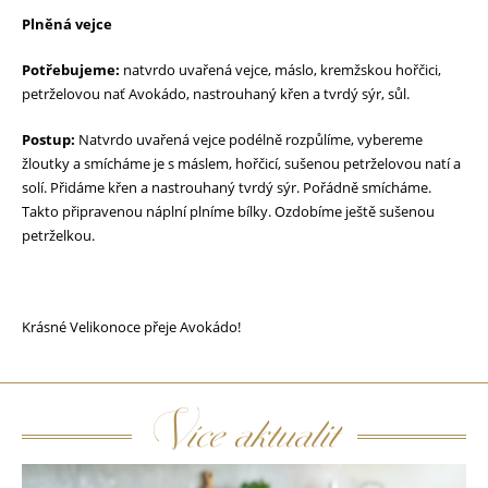
Plněná vejce
Potřebujeme:
natvrdo uvařená vejce, máslo, kremžskou hořčici,
petrželovou nať Avokádo, nastrouhaný křen a tvrdý sýr, sůl.
Postup:
Natvrdo uvařená vejce podélně rozpůlíme, vybereme
žloutky a smícháme je s máslem, hořčicí, sušenou petrželovou natí a
solí. Přidáme křen a nastrouhaný tvrdý sýr. Pořádně smícháme.
Takto připravenou náplní plníme bílky. Ozdobíme ještě sušenou
petrželkou.
Krásné Velikonoce přeje Avokádo!
Více aktualit