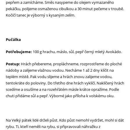
pepřem a zamícháme. Směs nasypeme do olejem vymazaného
pekáčku, polijeme osmaženou cibulkou a 30 minut pečeme v troubě.
Kočičí tanec je výborný s kysaným zelím.
Pučálka
Potřebujeme:
100 g hrachu, máslo, sůl, pepř černý mletý Avokádo.
Postup:
Hrách přebereme, propláchneme, rozprostřeme do ploché
nádoby a zalijeme vlažnou vodou. Necháme 1 až 2 dny klíčit na
teplém místě. Pak vodu slijeme a hrách znovu zalijeme vodou,
tentokráte do poloviny. Do třetího dne hrách vyklíčí. Naklíčený hrách
scedíme a osušíme a na rozehřátém másle krátce opražíme. Podle
chuti přidáme sůl a pepř. Výborné jako příloha k volskému oku.
Na Velký pátek lidé drželi půst. Kdo půst nemohl vydržet, mohl si dát
rybu. Ti, kteří neměli na rybu, si připravovali náhražku z