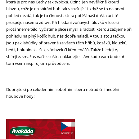
která je pro nás Čechy tak typická. Cizinci jen nevěřícně kroutí
hlavou, cože je na sbírání hub tak vzrušující. I když se to na první
pohled nezdá, tak je to činnost, která potěší naši duši a určitě
prospěje našemu zdraví. Při hledání voňavých úlovků v lese si
protáhneme tělo, vyčistíme plíce i mysl, a radost, kterou zažijeme při
pohledu na plný košík hub, nás dobře naladí. A tou zlatou tečkou
jsou pak lahůdky připravené ze všech těch hřibů, kozáků, klouzků,
bedlí, holubinek, lišek, václavek či křemenáčů. Takže hledejte,
sbírejte, smažte, vařte, sušte, nakládejte… Avokádo vám bude při
tom všem inspirujícím průvodcem.
Dopřejte si po celodenním sobotním sběru netradiční nedělní
houbové hody!