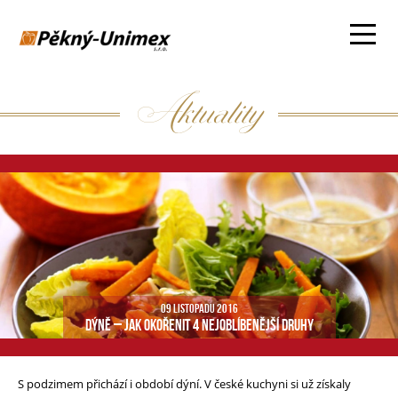
Aktuality
09 LISTOPADU 2016
DÝNĚ – JAK OKOŘENIT 4 NEJOBLÍBENĚJŠÍ DRUHY
S podzimem přichází i období dýní. V české kuchyni si už získaly