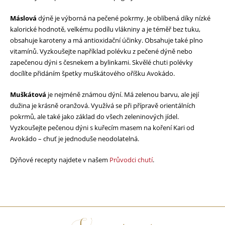
Máslová
dýně je výborná na pečené pokrmy. Je oblíbená díky nízké
kalorické hodnotě, velkému podílu vlákniny a je téměř bez tuku,
obsahuje karoteny a má antioxidační účinky. Obsahuje také plno
vitamínů. Vyzkoušejte například polévku z pečené dýně nebo
zapečenou dýni s česnekem a bylinkami. Skvělé chuti polévky
docílíte přidáním špetky muškátového oříšku Avokádo.
Muškátová
je nejméně známou dýní. Má zelenou barvu, ale její
dužina je krásně oranžová. Využívá se při přípravě orientálních
pokrmů, ale také jako základ do všech zeleninových jídel.
Vyzkoušejte pečenou dýni s kuřecím masem na koření Kari od
Avokádo – chuť je jednoduše neodolatelná.
Dýňové recepty najdete v našem
Průvodci chutí
.