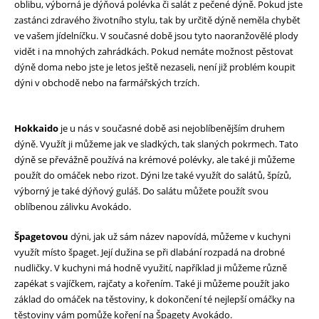
oblibu, výborná je dýňová polévka či salát z pečené dýně. Pokud jste
zastánci zdravého životního stylu, tak by určitě dýně neměla chybět
ve vašem jídelníčku. V současné době jsou tyto naoranžovělé plody
vidět i na mnohých zahrádkách. Pokud nemáte možnost pěstovat
dýně doma nebo jste je letos ještě nezaseli, není již problém koupit
dýni v obchodě nebo na farmářských trzích.
Hokkaido
je u nás v současné době asi nejoblíbenějším druhem
dýně. Využít ji můžeme jak ve sladkých, tak slaných pokrmech. Tato
dýně se převážně používá na krémové polévky, ale také ji můžeme
použít do omáček nebo rizot. Dýni lze také využít do salátů, špízů,
výborný je také dýňový guláš. Do salátu můžete použít svou
oblíbenou zálivku Avokádo.
Špagetovou
dýni, jak už sám název napovídá, můžeme v kuchyni
využít místo špaget. Její dužina se při dlabání rozpadá na drobné
nudličky. V kuchyni má hodně využití, například ji můžeme různě
zapékat s vajíčkem, rajčaty a kořením. Také ji můžeme použít jako
základ do omáček na těstoviny, k dokončení té nejlepší omáčky na
těstoviny vám pomůže koření na Špagety Avokádo.