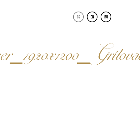
CS
EN
RU
20x1200_Grilov