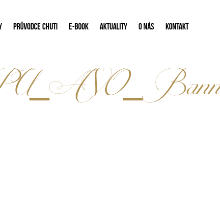
Y
PRŮVODCE CHUTI
E-BOOK
AKTUALITY
O NÁS
KONTAKT
U_AVO_Banner_19