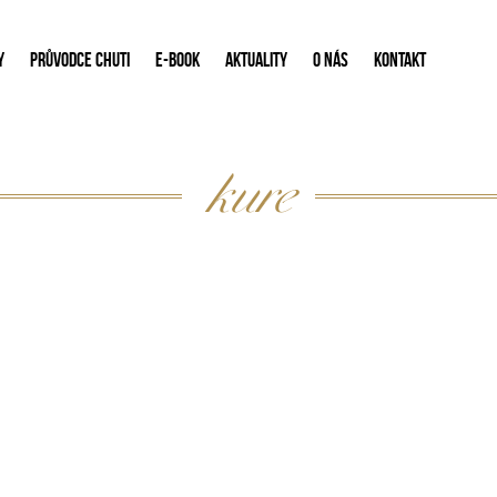
Y
PRŮVODCE CHUTI
E-BOOK
AKTUALITY
O NÁS
KONTAKT
kure