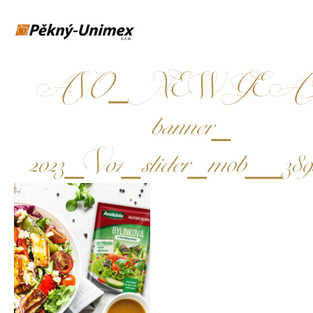
AVO_NEW YEA
banner_
2023_V01_slider_mob__389