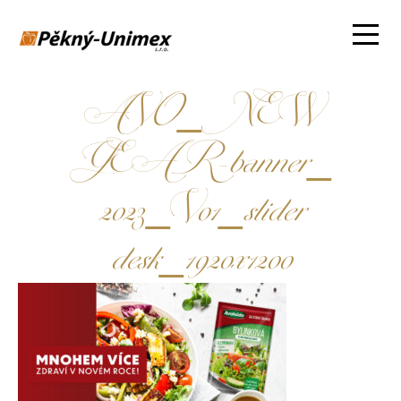
AVO_NEW
YEAR-banner_
2023_V01_slider
desk_1920x1200