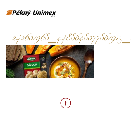
242601968_4488648077861915_