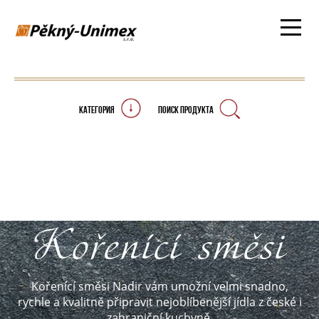
КАТЕГОРИЯ
ПОИСК ПРОДУКТА
Kořenící směsi
Kořenící směsi Nadir vám umožní velmi snadno,
rychle a kvalitně připravit nejoblíbenější jídla z české i
zahraniční kuchyně.