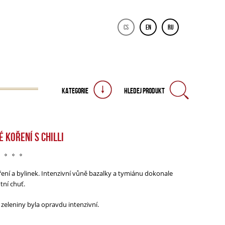
CS
EN
RU
KATEGORIE
HLEDEJ PRODUKT
 KOŘENÍ S CHILLI
ření a bylinek. Intenzivní vůně bazalky a tymiánu dokonale
tní chuť.
 zeleniny byla opravdu intenzivní.