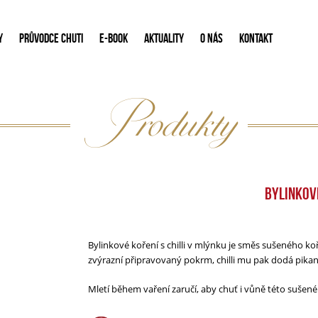
Y
PRŮVODCE CHUTI
E-BOOK
AKTUALITY
O NÁS
KONTAKT
Produkty
BYLINKOVÉ
Bylinkové koření s chilli v mlýnku je směs sušeného ko
zvýrazní připravovaný pokrm, chilli mu pak dodá pikan
Mletí během vaření zaručí, aby chuť i vůně této sušené