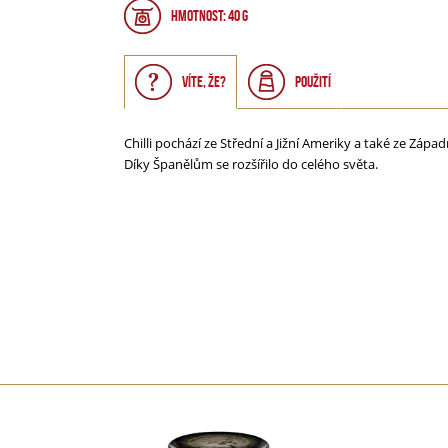
HMOTNOST: 40 g
Víte, že?
Použití
Chilli pochází ze Střední a Jižní Ameriky a také ze Západ
Díky Španělům se rozšířilo do celého světa.